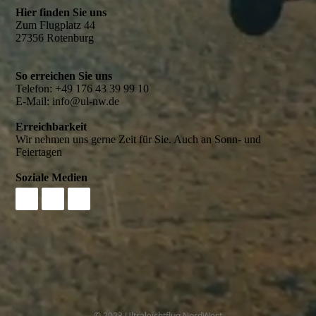
Hier finden Sie uns
Zum Flugplatz 44
27356 Rotenburg
So erreichen Sie uns
Telefon: +49 176 43 39 99 10
E-Mail: info@ul-nw.de
Erreichbarkeit
Wir nehmen uns gerne Zeit für Sie. Auch an Sonn- und
Feiertagen
Soziale Medien
© 2023 Ultraleichtflug NordWest